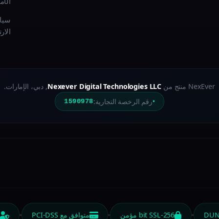
الأم
سيا
الار
NexEver منتج من
Nexever Digital Technologies LLC
, دبي، الإمارات.
رقم الرخصة التجارية:
1590978
256-bit SSL مؤمن
متوافق مع PCI-DSS