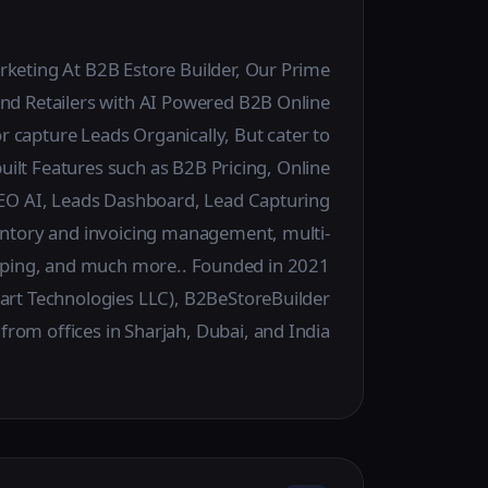
arketing At B2B Estore Builder, Our Prime
and Retailers with AI Powered B2B Online
 or capture Leads Organically, But cater to
ilt Features such as B2B Pricing, Online
EO AI, Leads Dashboard, Lead Capturing
entory and invoicing management, multi-
ping, and much more.. Founded in 2021
art Technologies LLC), B2BeStoreBuilder
from offices in Sharjah, Dubai, and India.