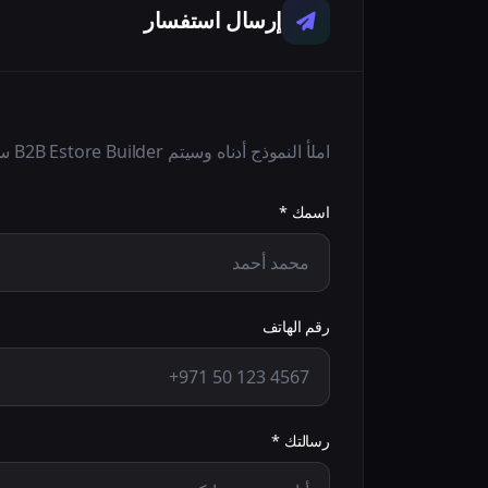
إرسال استفسار
املأ النموذج أدناه وسيتم B2B Estore Builder سنعاود الاتصال بك قريباً.
اسمك *
رقم الهاتف
رسالتك *