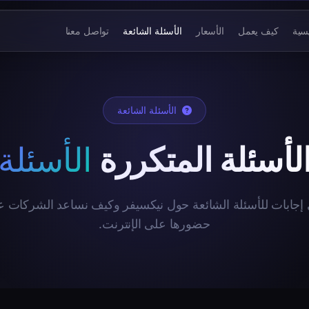
يسية
كيف يعمل
الأسعار
الأسئلة الشائعة
تواصل معنا
الأسئلة الشائعة
لأسئلة المتكررة
الأسئلة
 إجابات للأسئلة الشائعة حول نيكسيفر وكيف نساعد الشركات عل
حضورها على الإنترنت.