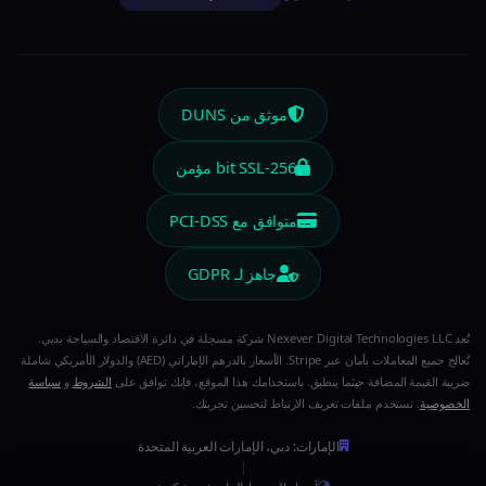
موثق من DUNS
256-bit SSL مؤمن
متوافق مع PCI-DSS
جاهز لـ GDPR
تُعد Nexever Digital Technologies LLC شركة مسجلة في دائرة الاقتصاد والسياحة بدبي.
تُعالج جميع المعاملات بأمان عبر Stripe. الأسعار بالدرهم الإماراتي (AED) والدولار الأمريكي شاملة
ضريبة القيمة المضافة حيثما ينطبق. باستخدامك هذا الموقع، فإنك توافق على
الشروط
و
سياسة
الخصوصية
. نستخدم ملفات تعريف الارتباط لتحسين تجربتك.
الإمارات: دبي، الإمارات العربية المتحدة
|