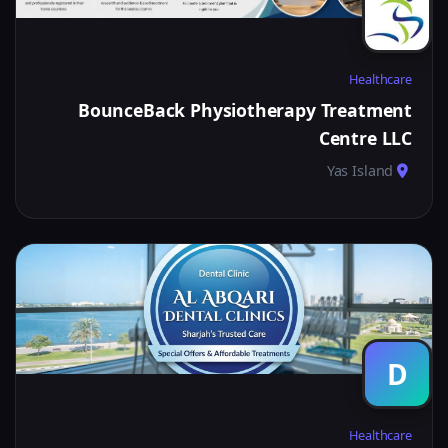
Healthcare
BounceBack Physiotherapy Treatment
Centre LLC
Yas Island
D
Healthcare