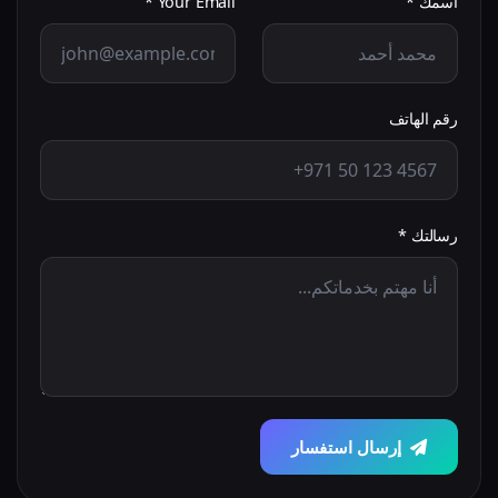
اسمك *
Your Email *
رقم الهاتف
رسالتك *
إرسال استفسار