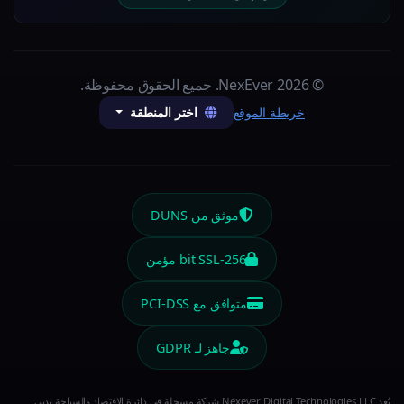
© 2026 NexEver. جميع الحقوق محفوظة.
اختر المنطقة
خريطة الموقع
موثق من DUNS
256-bit SSL مؤمن
متوافق مع PCI-DSS
جاهز لـ GDPR
تُعد Nexever Digital Technologies LLC شركة مسجلة في دائرة الاقتصاد والسياحة بدبي.